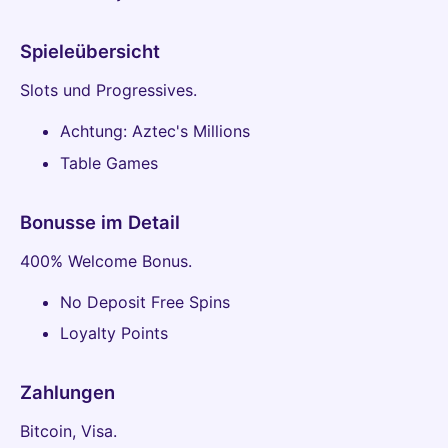
Spieleübersicht
Slots und Progressives.
Achtung: Aztec's Millions
Table Games
Bonusse im Detail
400% Welcome Bonus.
No Deposit Free Spins
Loyalty Points
Zahlungen
Bitcoin, Visa.