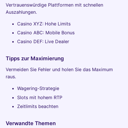
Vertrauenswürdige Plattformen mit schnellen
Auszahlungen.
Casino XYZ: Hohe Limits
Casino ABC: Mobile Bonus
Casino DEF: Live Dealer
Tipps zur Maximierung
Vermeiden Sie Fehler und holen Sie das Maximum
raus.
Wagering-Strategie
Slots mit hohem RTP
Zeitlimits beachten
Verwandte Themen