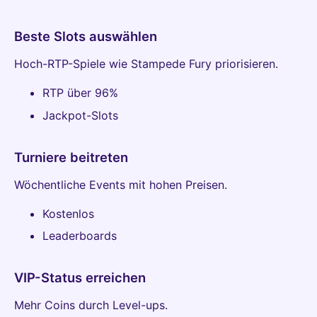
Beste Slots auswählen
Hoch-RTP-Spiele wie Stampede Fury priorisieren.
RTP über 96%
Jackpot-Slots
Turniere beitreten
Wöchentliche Events mit hohen Preisen.
Kostenlos
Leaderboards
VIP-Status erreichen
Mehr Coins durch Level-ups.