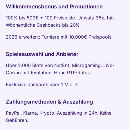
Willkommensbonus und Promotionen
100% bis 500€ + 100 Freispiele. Umsatz 35x, fair.
Wöchentliche Cashbacks bis 20%.
2026 erweitert: Turniere mit 10.000€ Preispools.
Spieleauswahl und Anbieter
Über 2.000 Slots von NetEnt, Microgaming. Live-
Casino mit Evolution. Hohe RTP-Rates.
Exklusive Jackpots über 1 Mio. €.
Zahlungsmethoden & Auszahlung
PayPal, Klarna, Krypto. Auszahlung in 24h. Keine
Gebühren.