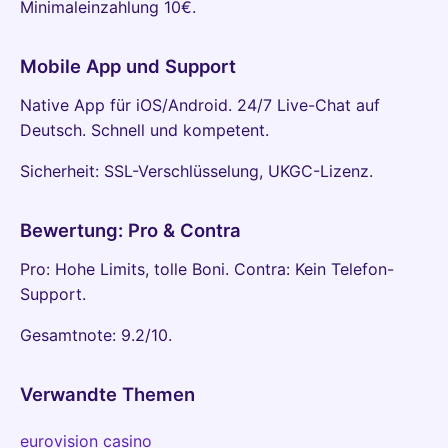
Minimaleinzahlung 10€.
Mobile App und Support
Native App für iOS/Android. 24/7 Live-Chat auf
Deutsch. Schnell und kompetent.
Sicherheit: SSL-Verschlüsselung, UKGC-Lizenz.
Bewertung: Pro & Contra
Pro: Hohe Limits, tolle Boni. Contra: Kein Telefon-
Support.
Gesamtnote: 9.2/10.
Verwandte Themen
eurovision casino