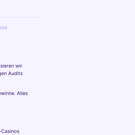
2026
sieren wir
gen Audits
winne. Alles
-Casinos