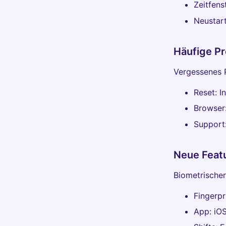
Zeitfens
Neustart
Häufige P
Vergessenes P
Reset: I
Browser
Support:
Neue Feat
Biometrischer
Fingerpr
App: iO