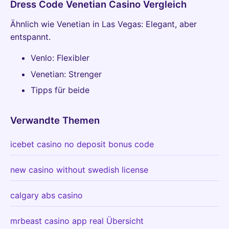
Dress Code Venetian Casino Vergleich
Ähnlich wie Venetian in Las Vegas: Elegant, aber
entspannt.
Venlo: Flexibler
Venetian: Strenger
Tipps für beide
Verwandte Themen
icebet casino no deposit bonus code
new casino without swedish license
calgary abs casino
mrbeast casino app real Übersicht