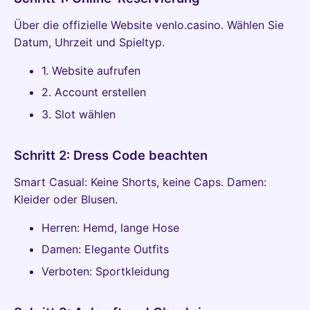
Über die offizielle Website venlo.casino. Wählen Sie
Datum, Uhrzeit und Spieltyp.
1. Website aufrufen
2. Account erstellen
3. Slot wählen
Schritt 2: Dress Code beachten
Smart Casual: Keine Shorts, keine Caps. Damen:
Kleider oder Blusen.
Herren: Hemd, lange Hose
Damen: Elegante Outfits
Verboten: Sportkleidung