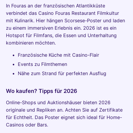
In Fouras an der französischen Atlantikküste
verbindet das Casino Fouras Restaurant Filmkultur
mit Kulinarik. Hier hängen Scorsese-Poster und laden
zu einem immersiven Erlebnis ein. 2026 ist es ein
Hotspot für Filmfans, die Essen und Unterhaltung
kombinieren möchten.
Französische Küche mit Casino-Flair
Events zu Filmthemen
Nähe zum Strand für perfekten Ausflug
Wo kaufen? Tipps für 2026
Online-Shops und Auktionshäuser bieten 2026
originale und Repliken an. Achten Sie auf Zertifikate
für Echtheit. Das Poster eignet sich ideal für Home-
Casinos oder Bars.