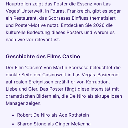
Hauptrollen zeigt das Poster die Essenz von Las
Vegas' Unterwelt. In Fouras, Frankreich, gibt es sogar
ein Restaurant, das Scorseses Einfluss thematisiert
und Poster-Motive nutzt. Entdecken Sie 2026 die
kulturelle Bedeutung dieses Posters und warum es
nach wie vor relevant ist.
Geschichte des Films Casino
Der Film 'Casino' von Martin Scorsese beleuchtet die
dunkle Seite der Casinowelt in Las Vegas. Basierend
auf realen Ereignissen erzählt er von Korruption,
Liebe und Gier. Das Poster fängt diese Intensität mit
dramatischen Bildern ein, die De Niro als skrupellosen
Manager zeigen.
Robert De Niro als Ace Rothstein
Sharon Stone als Ginger McKenna