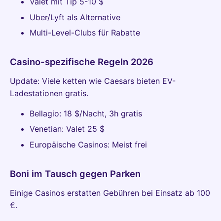
Valet mit Tip 5-10 $
Uber/Lyft als Alternative
Multi-Level-Clubs für Rabatte
Casino-spezifische Regeln 2026
Update: Viele ketten wie Caesars bieten EV-
Ladestationen gratis.
Bellagio: 18 $/Nacht, 3h gratis
Venetian: Valet 25 $
Europäische Casinos: Meist frei
Boni im Tausch gegen Parken
Einige Casinos erstatten Gebühren bei Einsatz ab 100
€.