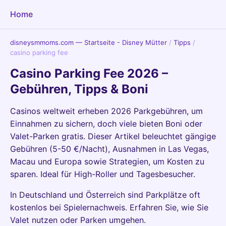
Home
disneysmmoms.com — Startseite - Disney Mütter
/
Tipps
/
casino parking fee
Casino Parking Fee 2026 –
Gebühren, Tipps & Boni
Casinos weltweit erheben 2026 Parkgebühren, um
Einnahmen zu sichern, doch viele bieten Boni oder
Valet-Parken gratis. Dieser Artikel beleuchtet gängige
Gebühren (5-50 €/Nacht), Ausnahmen in Las Vegas,
Macau und Europa sowie Strategien, um Kosten zu
sparen. Ideal für High-Roller und Tagesbesucher.
In Deutschland und Österreich sind Parkplätze oft
kostenlos bei Spielernachweis. Erfahren Sie, wie Sie
Valet nutzen oder Parken umgehen.