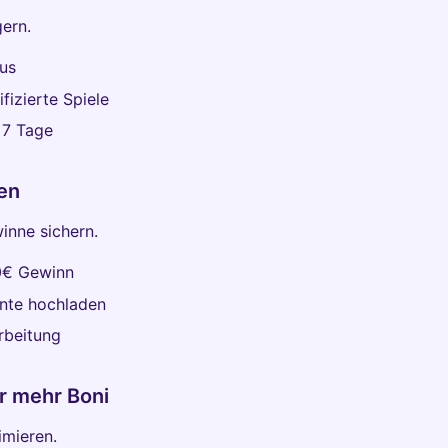
gern.
us
ifizierte Spiele
t 7 Tage
en
winne sichern.
0€ Gewinn
te hochladen
rbeitung
ür mehr Boni
imieren.