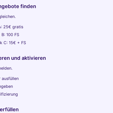
ngebote finden
gleichen.
: 25€ gratis
 B: 100 FS
k C: 15€ + FS
ieren und aktivieren
melden.
 ausfüllen
ngeben
fizierung
erfüllen