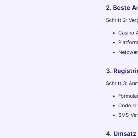
2. Beste A
Schritt 2: Ver
Casino A
Platform
Netzwer
3. Registr
Schritt 3: An
Formular
Code ei
SMS-Veri
4. Umsatz 