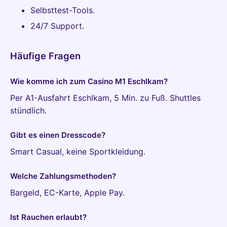
Selbsttest-Tools.
24/7 Support.
Häufige Fragen
Wie komme ich zum Casino M1 Eschlkam?
Per A1-Ausfahrt Eschlkam, 5 Min. zu Fuß. Shuttles
stündlich.
Gibt es einen Dresscode?
Smart Casual, keine Sportkleidung.
Welche Zahlungsmethoden?
Bargeld, EC-Karte, Apple Pay.
Ist Rauchen erlaubt?