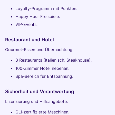
Loyalty-Programm mit Punkten.
Happy Hour Freispiele.
VIP-Events.
Restaurant und Hotel
Gourmet-Essen und Übernachtung.
3 Restaurants (Italienisch, Steakhouse).
100-Zimmer Hotel nebenan.
Spa-Bereich für Entspannung.
Sicherheit und Verantwortung
Lizenzierung und Hilfsangebote.
GLI-zertifizierte Maschinen.