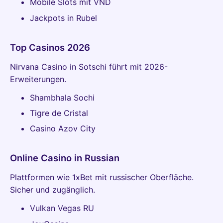
Mobile Slots mit VND
Jackpots in Rubel
Top Casinos 2026
Nirvana Casino in Sotschi führt mit 2026-
Erweiterungen.
Shambhala Sochi
Tigre de Cristal
Casino Azov City
Online Casino in Russian
Plattformen wie 1xBet mit russischer Oberfläche.
Sicher und zugänglich.
Vulkan Vegas RU