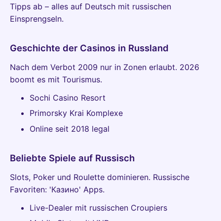
Tipps ab – alles auf Deutsch mit russischen
Einsprengseln.
Geschichte der Casinos in Russland
Nach dem Verbot 2009 nur in Zonen erlaubt. 2026
boomt es mit Tourismus.
Sochi Casino Resort
Primorsky Krai Komplexe
Online seit 2018 legal
Beliebte Spiele auf Russisch
Slots, Poker und Roulette dominieren. Russische
Favoriten: 'Казино' Apps.
Live-Dealer mit russischen Croupiers