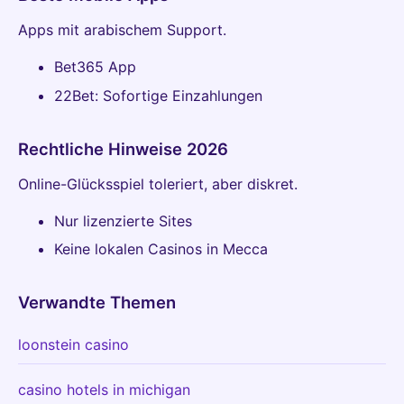
Apps mit arabischem Support.
Bet365 App
22Bet: Sofortige Einzahlungen
Rechtliche Hinweise 2026
Online-Glücksspiel toleriert, aber diskret.
Nur lizenzierte Sites
Keine lokalen Casinos in Mecca
Verwandte Themen
loonstein casino
casino hotels in michigan