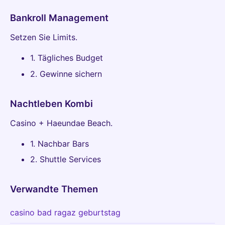
Bankroll Management
Setzen Sie Limits.
1. Tägliches Budget
2. Gewinne sichern
Nachtleben Kombi
Casino + Haeundae Beach.
1. Nachbar Bars
2. Shuttle Services
Verwandte Themen
casino bad ragaz geburtstag