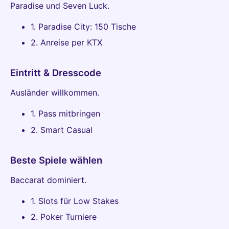
Paradise und Seven Luck.
1. Paradise City: 150 Tische
2. Anreise per KTX
Eintritt & Dresscode
Ausländer willkommen.
1. Pass mitbringen
2. Smart Casual
Beste Spiele wählen
Baccarat dominiert.
1. Slots für Low Stakes
2. Poker Turniere