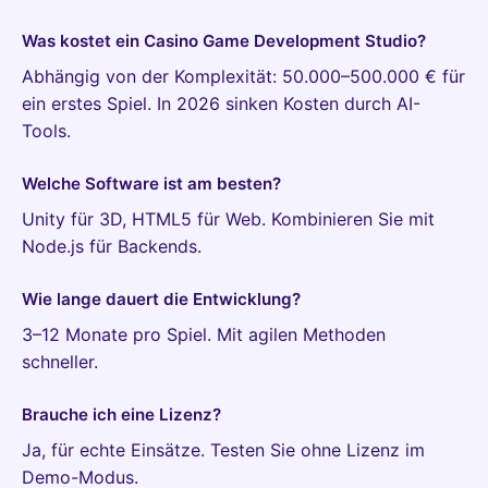
Was kostet ein Casino Game Development Studio?
Abhängig von der Komplexität: 50.000–500.000 € für
ein erstes Spiel. In 2026 sinken Kosten durch AI-
Tools.
Welche Software ist am besten?
Unity für 3D, HTML5 für Web. Kombinieren Sie mit
Node.js für Backends.
Wie lange dauert die Entwicklung?
3–12 Monate pro Spiel. Mit agilen Methoden
schneller.
Brauche ich eine Lizenz?
Ja, für echte Einsätze. Testen Sie ohne Lizenz im
Demo-Modus.