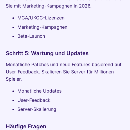
Sie mit Marketing-Kampagnen in 2026.
MGA/UKGC-Lizenzen
Marketing-Kampagnen
Beta-Launch
Schritt 5: Wartung und Updates
Monatliche Patches und neue Features basierend auf
User-Feedback. Skalieren Sie Server für Millionen
Spieler.
Monatliche Updates
User-Feedback
Server-Skalierung
Häufige Fragen