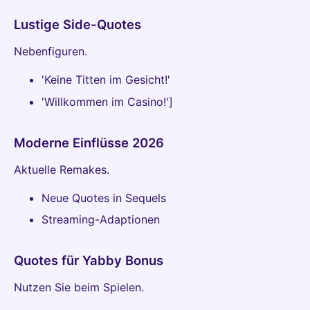
Lustige Side-Quotes
Nebenfiguren.
'Keine Titten im Gesicht!'
'Willkommen im Casino!']
Moderne Einflüsse 2026
Aktuelle Remakes.
Neue Quotes in Sequels
Streaming-Adaptionen
Quotes für Yabby Bonus
Nutzen Sie beim Spielen.