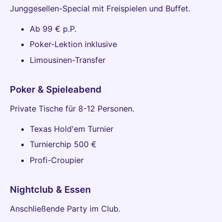
Junggesellen-Special mit Freispielen und Buffet.
Ab 99 € p.P.
Poker-Lektion inklusive
Limousinen-Transfer
Poker & Spieleabend
Private Tische für 8-12 Personen.
Texas Hold'em Turnier
Turnierchip 500 €
Profi-Croupier
Nightclub & Essen
Anschließende Party im Club.