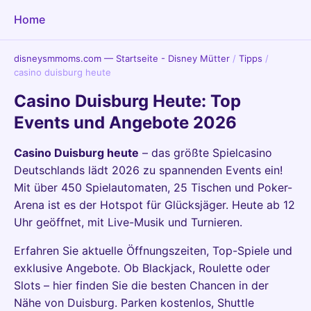
Home
disneysmmoms.com — Startseite - Disney Mütter
/
Tipps
/
casino duisburg heute
Casino Duisburg Heute: Top
Events und Angebote 2026
Casino Duisburg heute
– das größte Spielcasino
Deutschlands lädt 2026 zu spannenden Events ein!
Mit über 450 Spielautomaten, 25 Tischen und Poker-
Arena ist es der Hotspot für Glücksjäger. Heute ab 12
Uhr geöffnet, mit Live-Musik und Turnieren.
Erfahren Sie aktuelle Öffnungszeiten, Top-Spiele und
exklusive Angebote. Ob Blackjack, Roulette oder
Slots – hier finden Sie die besten Chancen in der
Nähe von Duisburg. Parken kostenlos, Shuttle