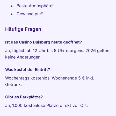
'Beste Atmosphäre!'
'Gewinne pur!'
Häufige Fragen
Ist das Casino Duisburg heute geöffnet?
Ja, täglich ab 12 Uhr bis 5 Uhr morgens. 2026 gelten
keine Änderungen.
Was kostet der Eintritt?
Wochentags kostenlos, Wochenende 5 € inkl.
Getränk.
Gibt es Parkplätze?
Ja, 1.000 kostenlose Plätze direkt vor Ort.