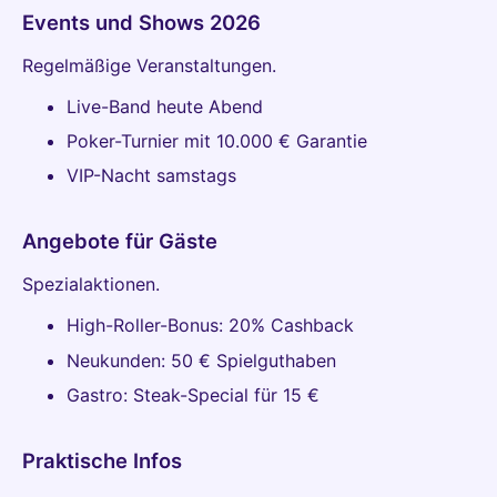
Events und Shows 2026
Regelmäßige Veranstaltungen.
Live-Band heute Abend
Poker-Turnier mit 10.000 € Garantie
VIP-Nacht samstags
Angebote für Gäste
Spezialaktionen.
High-Roller-Bonus: 20% Cashback
Neukunden: 50 € Spielguthaben
Gastro: Steak-Special für 15 €
Praktische Infos