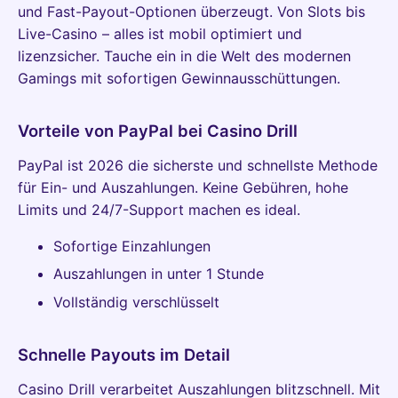
und Fast-Payout-Optionen überzeugt. Von Slots bis
Live-Casino – alles ist mobil optimiert und
lizenzsicher. Tauche ein in die Welt des modernen
Gamings mit sofortigen Gewinnausschüttungen.
Vorteile von PayPal bei Casino Drill
PayPal ist 2026 die sicherste und schnellste Methode
für Ein- und Auszahlungen. Keine Gebühren, hohe
Limits und 24/7-Support machen es ideal.
Sofortige Einzahlungen
Auszahlungen in unter 1 Stunde
Vollständig verschlüsselt
Schnelle Payouts im Detail
Casino Drill verarbeitet Auszahlungen blitzschnell. Mit