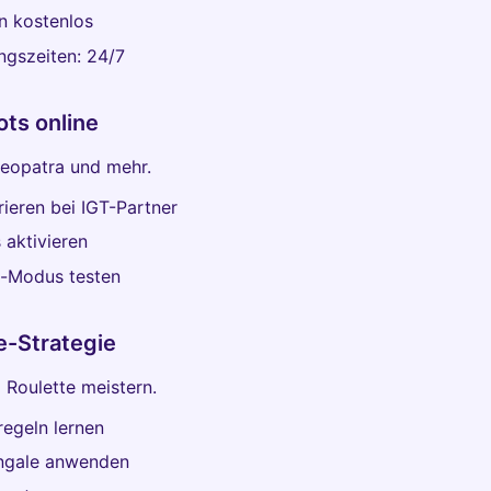
n kostenlos
ngszeiten: 24/7
ots online
leopatra und mehr.
trieren bei IGT-Partner
 aktivieren
-Modus testen
e-Strategie
 Roulette meistern.
regeln lernen
ingale anwenden