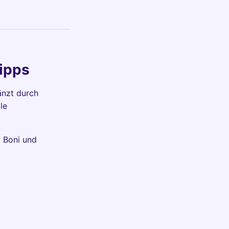
Tipps
änzt durch
le
, Boni und