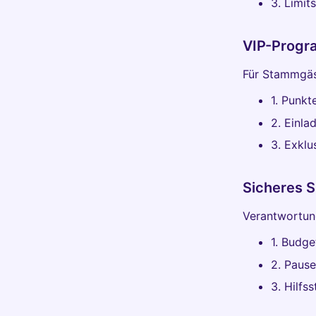
3. Limit
VIP-Prog
Für Stammgäs
1. Punk
2. Einla
3. Exklu
Sicheres S
Verantwortun
1. Budge
2. Pause
3. Hilfs