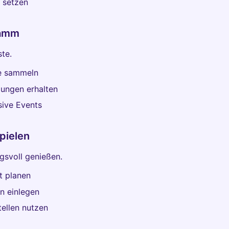
s setzen
ramm
te.
te sammeln
dungen erhalten
sive Events
pielen
gsvoll genießen.
t planen
n einlegen
stellen nutzen