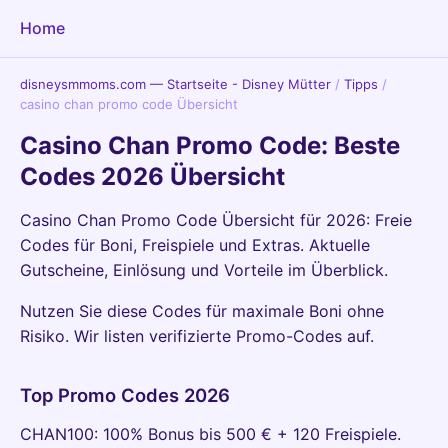
Home
disneysmmoms.com — Startseite - Disney Mütter
/
Tipps
/
casino chan promo code Übersicht
Casino Chan Promo Code: Beste
Codes 2026 Übersicht
Casino Chan Promo Code Übersicht für 2026: Freie
Codes für Boni, Freispiele und Extras. Aktuelle
Gutscheine, Einlösung und Vorteile im Überblick.
Nutzen Sie diese Codes für maximale Boni ohne
Risiko. Wir listen verifizierte Promo-Codes auf.
Top Promo Codes 2026
CHAN100: 100% Bonus bis 500 € + 120 Freispiele.