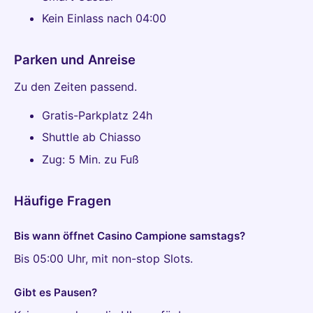
Kein Einlass nach 04:00
Parken und Anreise
Zu den Zeiten passend.
Gratis-Parkplatz 24h
Shuttle ab Chiasso
Zug: 5 Min. zu Fuß
Häufige Fragen
Bis wann öffnet Casino Campione samstags?
Bis 05:00 Uhr, mit non-stop Slots.
Gibt es Pausen?