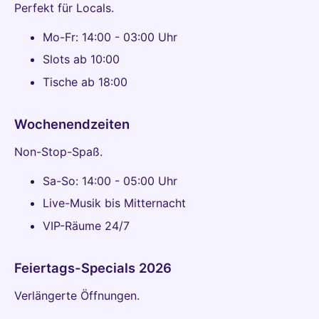
Perfekt für Locals.
Mo-Fr: 14:00 - 03:00 Uhr
Slots ab 10:00
Tische ab 18:00
Wochenendzeiten
Non-Stop-Spaß.
Sa-So: 14:00 - 05:00 Uhr
Live-Musik bis Mitternacht
VIP-Räume 24/7
Feiertags-Specials 2026
Verlängerte Öffnungen.