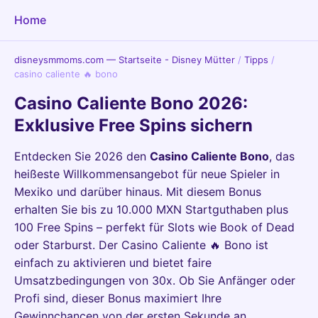
Home
disneysmmoms.com — Startseite - Disney Mütter
/
Tipps
/
casino caliente 🔥 bono
Casino Caliente Bono 2026:
Exklusive Free Spins sichern
Entdecken Sie 2026 den
Casino Caliente Bono
, das
heißeste Willkommensangebot für neue Spieler in
Mexiko und darüber hinaus. Mit diesem Bonus
erhalten Sie bis zu 10.000 MXN Startguthaben plus
100 Free Spins – perfekt für Slots wie Book of Dead
oder Starburst. Der Casino Caliente 🔥 Bono ist
einfach zu aktivieren und bietet faire
Umsatzbedingungen von 30x. Ob Sie Anfänger oder
Profi sind, dieser Bonus maximiert Ihre
Gewinnchancen von der ersten Sekunde an.