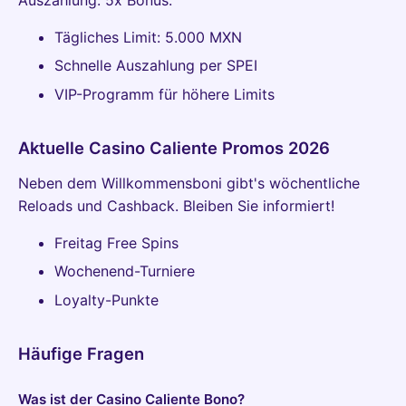
Tägliches Limit: 5.000 MXN
Schnelle Auszahlung per SPEI
VIP-Programm für höhere Limits
Aktuelle Casino Caliente Promos 2026
Neben dem Willkommensboni gibt's wöchentliche
Reloads und Cashback. Bleiben Sie informiert!
Freitag Free Spins
Wochenend-Turniere
Loyalty-Punkte
Häufige Fragen
Was ist der Casino Caliente Bono?