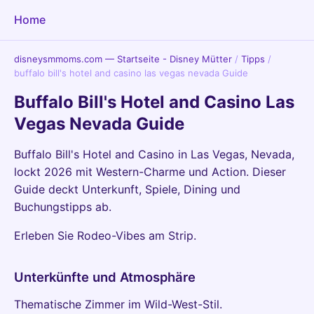
Home
disneysmmoms.com — Startseite - Disney Mütter
/
Tipps
/
buffalo bill's hotel and casino las vegas nevada Guide
Buffalo Bill's Hotel and Casino Las
Vegas Nevada Guide
Buffalo Bill's Hotel and Casino in Las Vegas, Nevada,
lockt 2026 mit Western-Charme und Action. Dieser
Guide deckt Unterkunft, Spiele, Dining und
Buchungstipps ab.
Erleben Sie Rodeo-Vibes am Strip.
Unterkünfte und Atmosphäre
Thematische Zimmer im Wild-West-Stil.