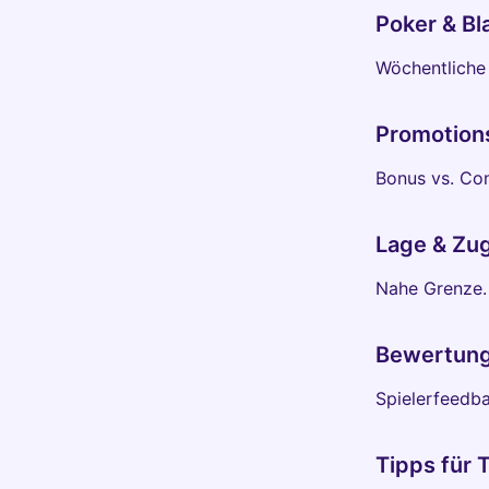
Poker & Bl
Wöchentliche 
Promotions
Bonus vs. Co
Lage & Zu
Nahe Grenze.
Bewertun
Spielerfeedba
Tipps für 