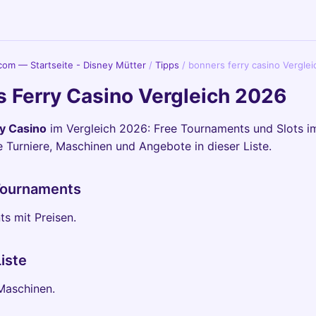
m — Startseite - Disney Mütter
/
Tipps
/
bonners ferry casino Verglei
 Ferry Casino Vergleich 2026
y Casino
im Vergleich 2026: Free Tournaments und Slots i
 Turniere, Maschinen und Angebote in dieser Liste.
 Tournaments
ts mit Preisen.
Liste
Maschinen.