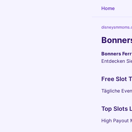
Home
disneysmmoms.co
Bonners
Bonners Ferr
Entdecken Sie
Free Slot
Tägliche Even
Top Slots 
High Payout 