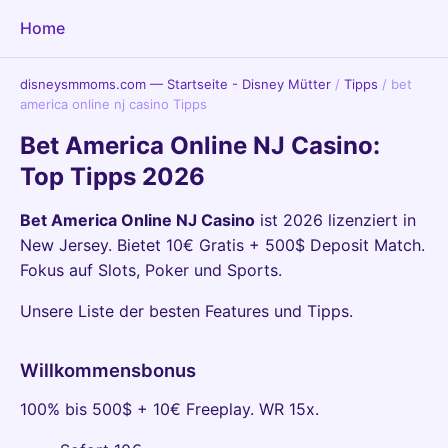
Home
disneysmmoms.com — Startseite - Disney Mütter
/
Tipps
/
bet
america online nj casino Tipps
Bet America Online NJ Casino:
Top Tipps 2026
Bet America Online NJ Casino
ist 2026 lizenziert in
New Jersey. Bietet 10€ Gratis + 500$ Deposit Match.
Fokus auf Slots, Poker und Sports.
Unsere Liste der besten Features und Tipps.
Willkommensbonus
100% bis 500$ + 10€ Freeplay. WR 15x.