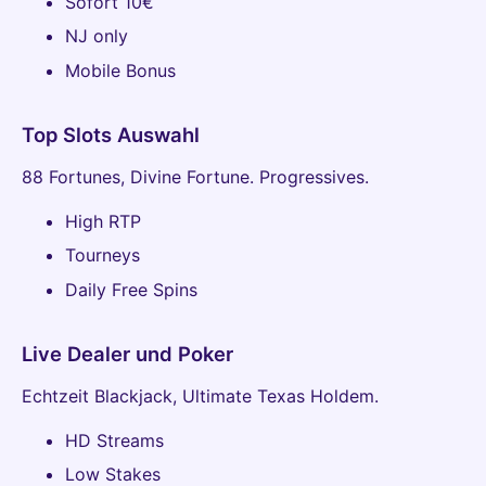
Sofort 10€
NJ only
Mobile Bonus
Top Slots Auswahl
88 Fortunes, Divine Fortune. Progressives.
High RTP
Tourneys
Daily Free Spins
Live Dealer und Poker
Echtzeit Blackjack, Ultimate Texas Holdem.
HD Streams
Low Stakes