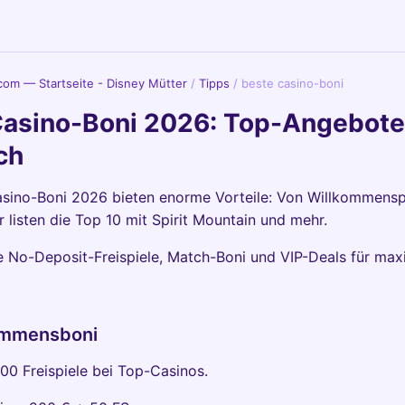
m — Startseite - Disney Mütter
/
Tipps
/
beste casino-boni
Casino-Boni 2026: Top-Angebote
ch
asino-Boni 2026 bieten enorme Vorteile: Von Willkommensp
 listen die Top 10 mit Spirit Mountain und mehr.
 No-Deposit-Freispiele, Match-Boni und VIP-Deals für max
ommensboni
00 Freispiele bei Top-Casinos.