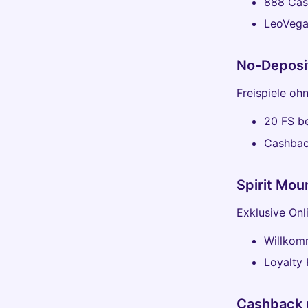
888 Cas
LeoVega
No-Deposi
Freispiele oh
20 FS be
Cashbac
Spirit Mou
Exklusive Onl
Willkom
Loyalty 
Cashback 