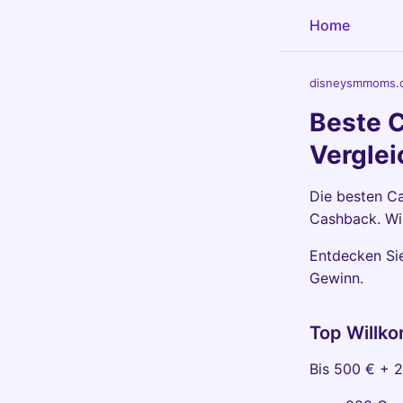
Home
disneysmmoms.co
Beste 
Verglei
Die besten C
Cashback. Wir
Entdecken Sie
Gewinn.
Top Willk
Bis 500 € + 2