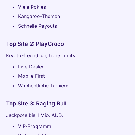
Viele Pokies
Kangaroo-Themen
Schnelle Payouts
Top Site 2: PlayCroco
Krypto-freundlich, hohe Limits.
Live Dealer
Mobile First
Wöchentliche Turniere
Top Site 3: Raging Bull
Jackpots bis 1 Mio. AUD.
VIP-Programm