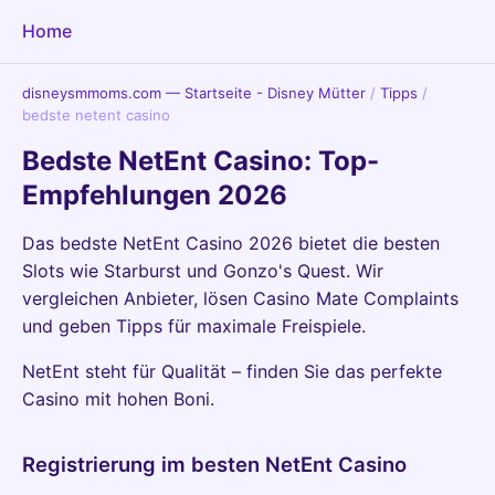
Home
disneysmmoms.com — Startseite - Disney Mütter
/
Tipps
/
bedste netent casino
Bedste NetEnt Casino: Top-
Empfehlungen 2026
Das bedste NetEnt Casino 2026 bietet die besten
Slots wie Starburst und Gonzo's Quest. Wir
vergleichen Anbieter, lösen Casino Mate Complaints
und geben Tipps für maximale Freispiele.
NetEnt steht für Qualität – finden Sie das perfekte
Casino mit hohen Boni.
Registrierung im besten NetEnt Casino