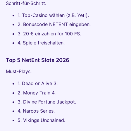
Schritt-für-Schritt.
1. Top-Casino wählen (z.B. Yeti).
2. Bonuscode NETENT eingeben.
3. 20 € einzahlen für 100 FS.
4. Spiele freischalten.
Top 5 NetEnt Slots 2026
Must-Plays.
1. Dead or Alive 3.
2. Money Train 4.
3. Divine Fortune Jackpot.
4. Narcos Series.
5. Vikings Unchained.