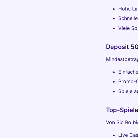
Hohe Li
Schnell
Viele Sp
Deposit 50
Mindestbetrag
Einfache
Promo-C
Spiele 
Top-Spiel
Von Sic Bo bi
Live Cas