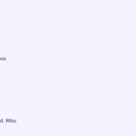
us.
d. Ribu.