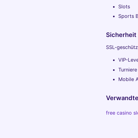
Slots
Sports B
Sicherhei
SSL-geschützt
VIP-Leve
Turniere
Mobile 
Verwandt
free casino s