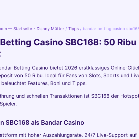
m — Startseite - Disney Mütter
/
Tipps
/
bandar betting casino sbc168
Betting Casino SBC168: 50 Ribu
t
ndar Betting Casino bietet 2026 erstklassiges Online-Glüc
osit von 50 Ribu. Ideal für Fans von Slots, Sports und Liv
l beleuchtet Features, Boni und Tipps.
ährung und schnellen Transaktionen ist SBC168 der Hotspot
Spieler.
on SBC168 als Bandar Casino
lattform mit hoher Auszahlungsrate. 24/7 Live-Support auf 