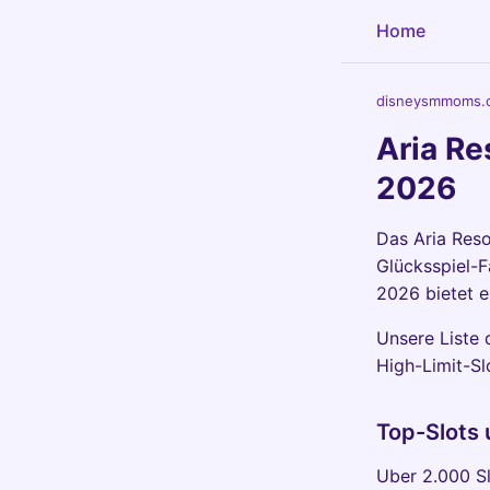
Home
disneysmmoms.co
Aria R
2026
Das Aria Reso
Glücksspiel-F
2026 bietet e
Unsere Liste 
High-Limit-Slo
Top-Slots 
Uber 2.000 Sl