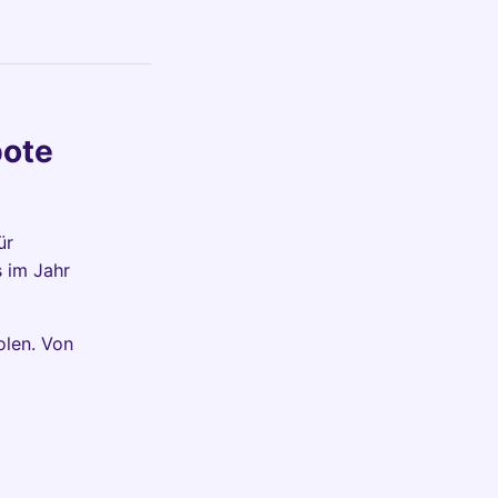
bote
ür
s im Jahr
olen. Von