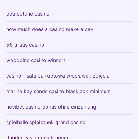
betneptune casino
how much does a casino make a day
5€ gratis casino
woodbine casino winners
casino - sala bankietowa włocławek zdjęcia
marina bay sands casino blackjack minimum
novibet casino bonus ohne einzahlung
spielhalle spielothek grand casino
dunder casino erfahrungen