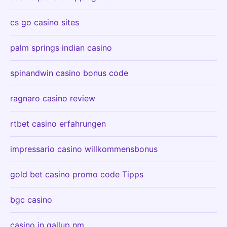
cs go casino sites
palm springs indian casino
spinandwin casino bonus code
ragnaro casino review
rtbet casino erfahrungen
impressario casino willkommensbonus
gold bet casino promo code Tipps
bgc casino
casino in gallup nm