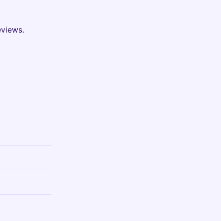
eviews.