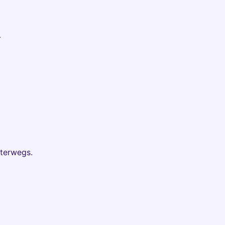
-
nterwegs.