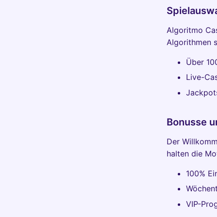
Spielauswa
Algoritmo Cas
Algorithmen s
Über 10
Live-Cas
Jackpot
Bonusse u
Der Willkomme
halten die Mo
100% Ei
Wöchent
VIP-Prog