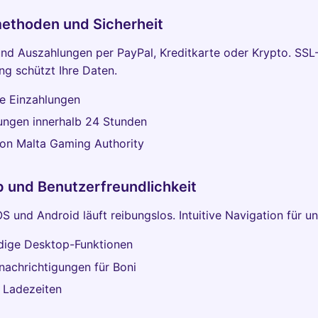
ethoden und Sicherheit
und Auszahlungen per PayPal, Kreditkarte oder Krypto. SSL
ng schützt Ihre Daten.
ge Einzahlungen
ungen innerhalb 24 Stunden
von Malta Gaming Authority
 und Benutzerfreundlichkeit
OS und Android läuft reibungslos. Intuitive Navigation für u
ndige Desktop-Funktionen
achrichtigungen für Boni
 Ladezeiten