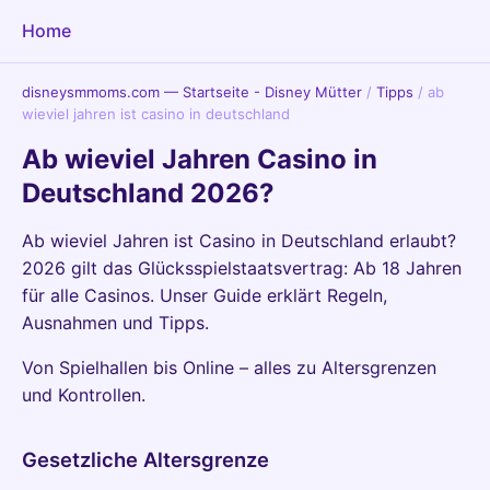
Home
disneysmmoms.com — Startseite - Disney Mütter
/
Tipps
/
ab
wieviel jahren ist casino in deutschland
Ab wieviel Jahren Casino in
Deutschland 2026?
Ab wieviel Jahren ist Casino in Deutschland erlaubt?
2026 gilt das Glücksspielstaatsvertrag: Ab 18 Jahren
für alle Casinos. Unser Guide erklärt Regeln,
Ausnahmen und Tipps.
Von Spielhallen bis Online – alles zu Altersgrenzen
und Kontrollen.
Gesetzliche Altersgrenze