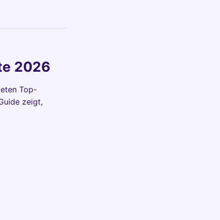
te 2026
ieten Top-
uide zeigt,