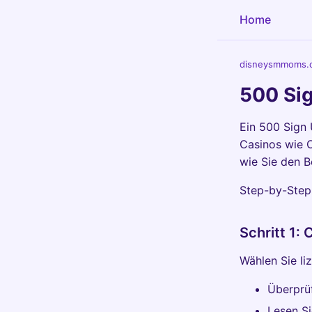
Home
disneysmmoms.co
500 Si
Ein 500 Sign 
Casinos wie 
wie Sie den B
Step-by-Step
Schritt 1:
Wählen Sie li
Überprü
Lesen S