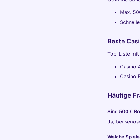
Max. 50
Schnelle
Beste Cas
Top-Liste mi
Casino 
Casino 
Häufige F
Sind 500 € Bo
Ja, bei seriö
Welche Spiele