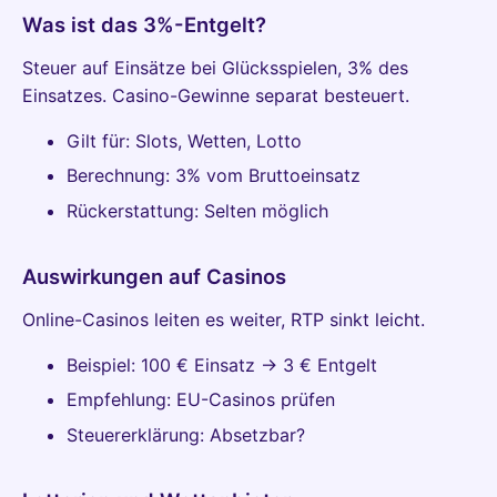
Was ist das 3%-Entgelt?
Steuer auf Einsätze bei Glücksspielen, 3% des
Einsatzes. Casino-Gewinne separat besteuert.
Gilt für: Slots, Wetten, Lotto
Berechnung: 3% vom Bruttoeinsatz
Rückerstattung: Selten möglich
Auswirkungen auf Casinos
Online-Casinos leiten es weiter, RTP sinkt leicht.
Beispiel: 100 € Einsatz → 3 € Entgelt
Empfehlung: EU-Casinos prüfen
Steuererklärung: Absetzbar?