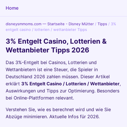
Home
disneysmmoms.com — Startseite - Disney Mütter
/
Tipps
/
3%
entgelt casino / lotterien / wettanbieter Tipps
3% Entgelt Casino, Lotterien &
Wettanbieter Tipps 2026
Das 3%-Entgelt bei Casinos, Lotterien und
Wettanbietern ist eine Steuer, die Spieler in
Deutschland 2026 zahlen müssen. Dieser Artikel
erklärt
3% Entgelt Casino / Lotterien / Wettanbieter
,
Auswirkungen und Tipps zur Optimierung. Besonders
bei Online-Plattformen relevant.
Verstehen Sie, wie es berechnet wird und wie Sie
Abzüge minimieren. Aktuelle Infos für 2026.