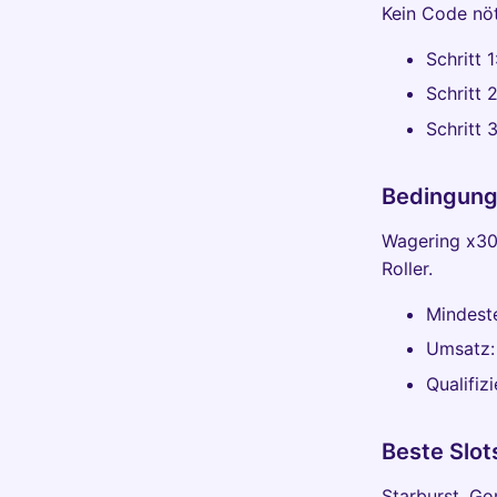
Kein Code nöt
Schritt 1
Schritt 2
Schritt 
Bedingung
Wagering x30 
Roller.
Mindest
Umsatz:
Qualifizi
Beste Slot
Starburst, G