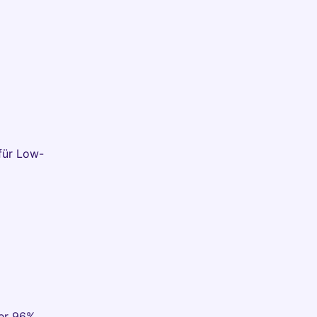
für Low-
ber 96%